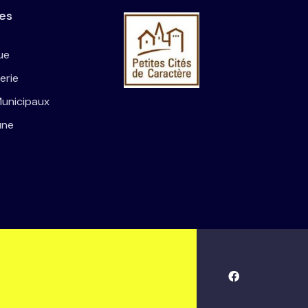
les
ue
erie
Municipaux
une