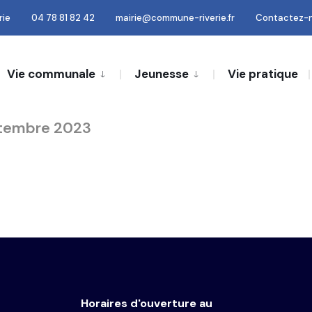
rie
04 78 81 82 42
mairie@commune-riverie.fr
Contactez-
Vie communale
Jeunesse
Vie pratique
ptembre 2023
Horaires d'ouverture au