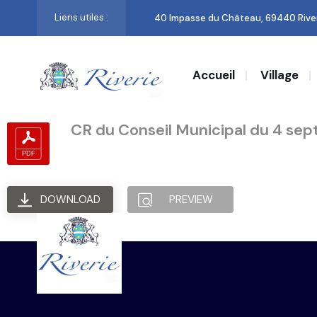
Liens utiles :
40 Impasse du Château, 69440 Rive
Accueil
Village
CR du Conseil Municipal du 4 se
DOWNLOAD
PREVIEW